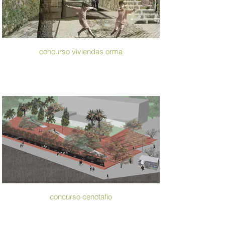
concurso viviendas orma
concurso cenotafio