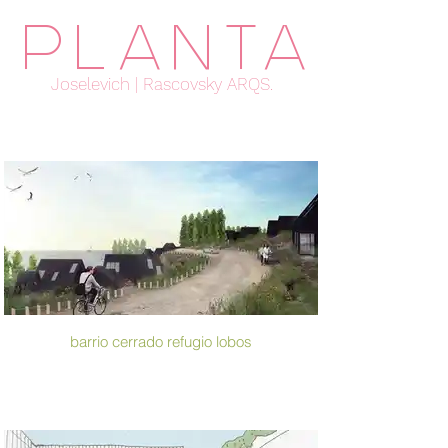
PLANTA
Joselevich | Rascovsky ARQS.
barrio cerrado refugio lobos