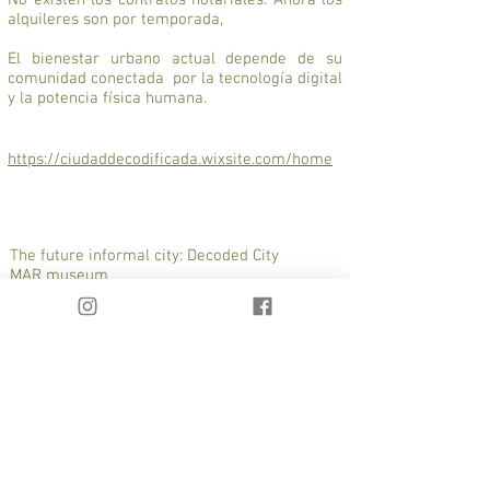
No existen los contratos notariales. Ahora los
alquileres son por temporada,
El bienestar urbano actual depende de su
comunidad conectada por la tecnología digital
y la potencia física humana.
https://ciudaddecodificada.wixsite.com/home
The future informal city: Decoded City
MAR museum
Curator: Martin Huberman
Team: Antonella Carlo, Eugenia Massa,
Agustina Pini. Max Zolkwer
The city we know today was born from a
double juncture: The transformation of the
physiognomy of the city due to climate
change, and the failure of the new urban code
of the city, due to its bureaucratic and unclear