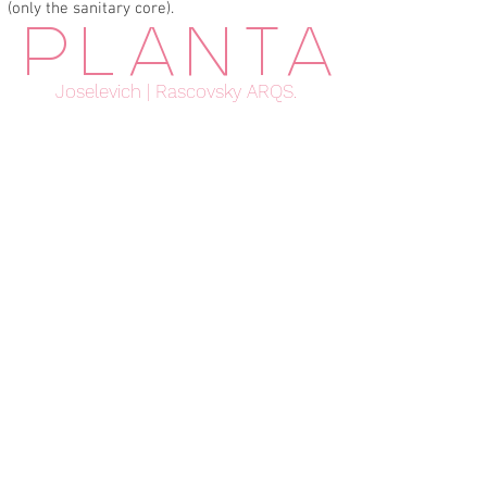
(only the sanitary core).
PLANTA
Joselevich | Rascovsky ARQS.