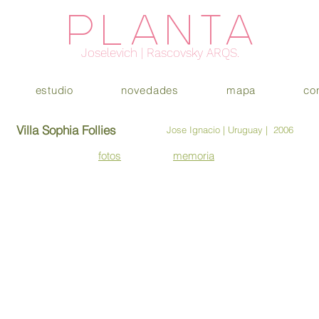
PLANTA
Joselevich | Rascovsky ARQS.
estudio
novedades
mapa
co
Villa Sophia Follies
Jose Ignacio | Uruguay | 2006
fotos
memoria